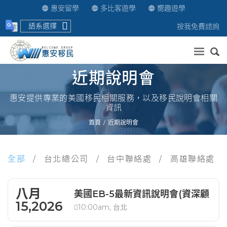
惠安留學
多比客遊學
嚮趣遊學
語系選擇
按我免費諮詢
送出
近期說明會
惠安提供專業的美國移民相關服務，以及移民說明會相關
資訊
首頁
近期說明會
全部
台北總公司
台中聯絡處
高雄聯絡處
八月
美國EB-5最新資訊說明會(資深顧
15,2026
10:00am, 台北
問解析)