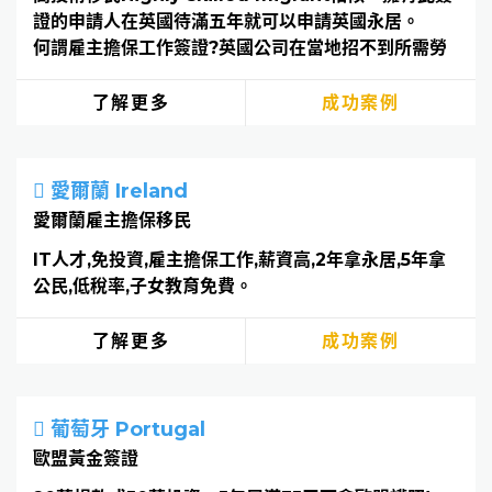
證的申請人在英國待滿五年就可以申請英國永居。
何謂雇主擔保工作簽證?英國公司在當地招不到所需勞
力，而不得不從海外招聘員工時，該公司需要為該外籍
員工提供擔保，以為該員工辦理工作簽證。英國政府官
了解更多
成功案例
方認可的有執照的公司或機構，為申請人在英國找到一
份對應的工作，就可以辦理英國工作簽證Skilled
Worker Visa。辦理英國工作簽證可以一次拿五年的
愛爾蘭 Ireland
簽證，配偶也可以拿工簽，孩子免費讀公立學校，五年
愛爾蘭雇主擔保移民
後可轉永居，是一條可靠的移民英國途徑。
IT人才,免投資,雇主擔保工作,薪資高,2年拿永居,5年拿
公民,低稅率,子女教育免費。
了解更多
成功案例
葡萄牙 Portugal
歐盟黃金簽證