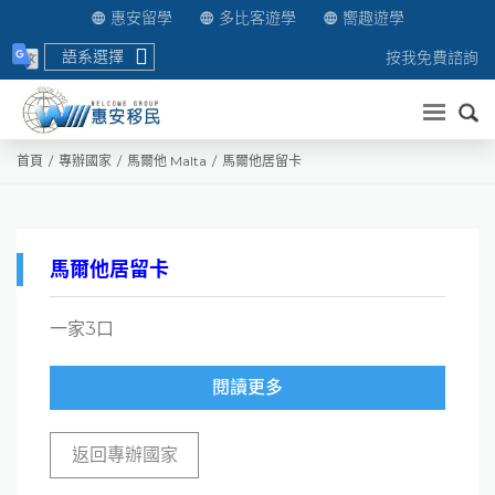
惠安留學
多比客遊學
嚮趣遊學
語系選擇
按我免費諮詢
送出
首頁
專辦國家
馬爾他 Malta
馬爾他居留卡
馬爾他居留卡
一家3口
閱讀更多
返回專辦國家