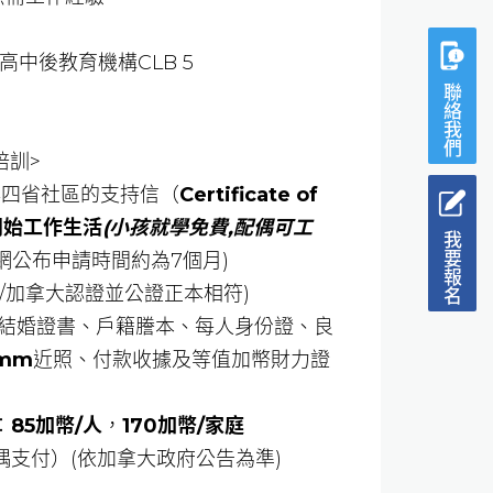
中後教育機構CLB 5
聯絡我們
培訓>
洋四省社區的支持信（
Certificate of
開始工作生活
(小孩就學免費,配偶可工
我要報名
官網公布申請時間約為7個月)
/加拿大認證並公證正本相符)
 結婚證書、戶籍謄本、每人身份證、良
mm
近照、付款收據及等值加幣財力證
：
85加幣/人
，
170加幣/家庭
偶支付）(依加拿大政府公告為準)