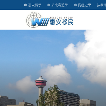
惠安留學
多比客遊學
嚮趣遊學
按我