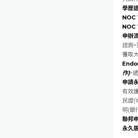
學歷
NOC 
NOC 
申辦流
諮詢>
獲取
Endo
作)
>
申請永
有效
民證(
明(銀
聯邦
永久