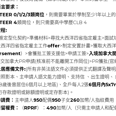
語言要求：
TEER 0/1/2/3類崗位
，則需要畢業於學制至少1年以上的高
TEER 4
類崗位，則只需要高中學歷CLB 4
程:
簽定型化契約>準備材料>尋找大西洋四省指定雇主>面試
大西洋四省指定雇主工作
offer
>制定安置計畫>獲取大西
rsement
）>會獲批工簽支援信>申請工簽>
入境加拿大
遞交加拿大PR申請(核准前不能離開工作岡位)>PR獲批(
居應備文件:
(所有非英法語文件必須提供正式翻譯及聲明
護照影本、主申請人語文能力證明、支持信 、出生證明、
18歲後曾居住6個月以上地區)、全戶每人2張
6個月內5x7
行存款證明或餘額證明或定存影本)。
申請費：
主申請人
950
配偶
950
子女
260
加幣/人指紋費用
居留權費：
（
RPRF
）：
490
加幣/人（只需主申請人和配