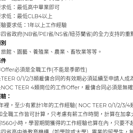
要求低：最低高中畢業即可
求低：最低CLB4以上
經驗要求低：1年以上工作經驗
四省政府(NB省/PEI省/NS省/紐芬蘭省)的全力支持的
類別
、旅館、園藝、養殖業、農業、畜牧業等等。
條件
Offer必須是全職工作(不能是季節性)
TEER 0/1/2/3類雇傭合同的有效期必須延續至申請人成
NOC TEER 4類崗位的工作Offer，雇傭合同必須是
經驗：
年裡，至少有累計1年的工作經驗( NOC TEER 0/1/2/3/
職和全職工作皆可計算，只考慮有薪工作時間，計算在加拿
1560小時，學習期間獲得的工作經驗也算在內，只要不
洋四省高中後教育機構（如學院或大學）畢業的留學生，