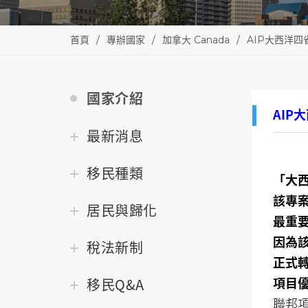
首頁
專辦國家
加拿大 Canada
AIP大西洋四
國家介紹
AIP
最新消息
移民種類
「大西
該專
居民與歸化
最重
因為
稅法新制
正式轉
移民Q&A
項目
聯邦