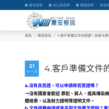
惠安留學
多比客遊學
嚮趣遊學
按我
首頁
移民新訊
4.客戶準備文件的問題?_加拿大移
21
4.客戶準備文件
十一月
a.沒有良民證，可以申請移民簽證嗎？
→
沒有國家會歡迎 罪犯、窮人、或具傳染
體檢表，以及財力證明等證明文件。
b.文件很難申請或拿不到文件要怎麼辦？