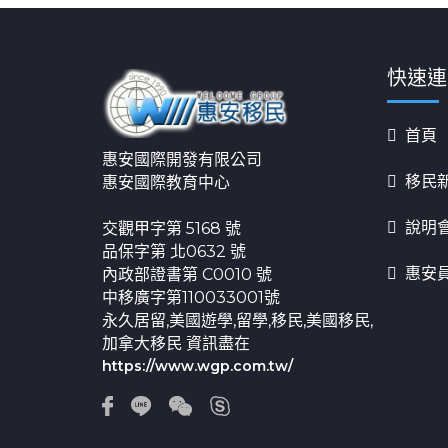
快速連
首頁
惠安國際開發有限公司
移民
惠安國際教育中心
說明
交觀甲字第 5168 號
品保字第 北0632 號
惠安
內政部證書第 C0010 號
中移廣字第110033001號
永久居留,美國遊學,留學,移民,美國移民,
加拿大移民 資訊盡在
https://www.wgp.com.tw/