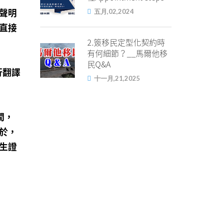
五月,02,2024
聲明
直接
2.簽移民定型化契約時
有何細節？__馬爾他移
民Q&A
行翻譯
十一月,21,2025
間，
於，
生證