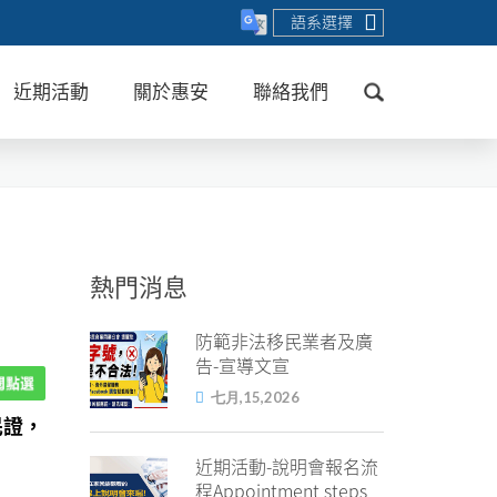
語系選擇
近期活動
關於惠安
聯絡我們
送出
熱門消息
防範非法移民業者及廣
告-宣導文宣
七月,15,2026
民證，
近期活動-說明會報名流
程Appointment steps