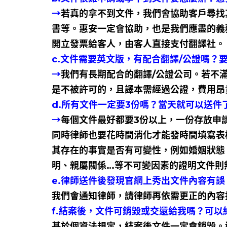
→
若真的拿不到文件，我們會協助客戶尋找
書等。惠安一定會協助，也是我們應盡的義
開立發票給客人，由客人直接支付翻譯社。
c.文件需要英文版，有配合翻譯/公證嗎？
→
我們有長期配合的翻譯/公證公司。若不
是不被許可的，且譯本需經過公證，費用昂
d.所有文件一定要3份嗎？當天就可以送件
→
每個文件最好都要3份以上，一份存放申
同時律師也要花時間消化才能發時間填寫表
其存在的事實是否有可變性，例如婚姻狀態
明、親屬關係…等不可變因素的證明文件則
e.律師送件後發現官網上秀出文件內容有誤
我們會通知律師，請律師再依需更正的內容
f.結案後，文件可銷毀或交還給我嗎？可
基於個資法規定，結案後文件一定會銷毀。