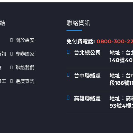
結
聯絡資訊
關於惠安
免付費電話:
0800-300-2
台北總公司
地址：
台
新訊
專辦國家
148號4
會
聯絡我們
台中聯絡處
地址：
台
員工
進度查詢
段186號1
高雄聯絡處
地址：
高
93號4樓