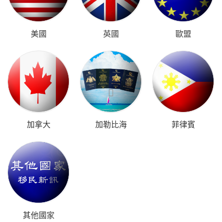
美國
英國
歐盟
加拿大
加勒比海
菲律賓
其他國家