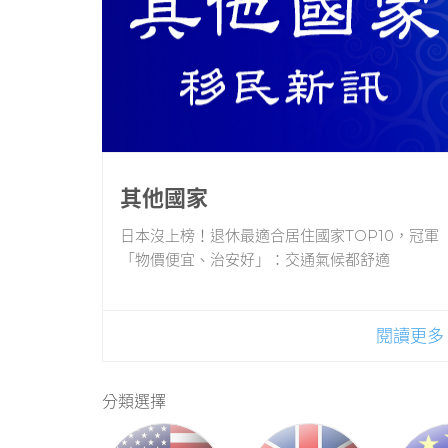
其他國家
日本沒上榜！退休最適合居住國家TOP10，冠軍
「物價便宜、治安好」：交通氣候都舒適
吳淡如放棄日本長居權！ 曝要繳國民年金「多得
可怕」
不是富豪！美國中產階級掀海外定居潮：錢變
閱讀更多
多、生活更好
強化管理外國人 日本擬限外資買地 將嚴管非法居
分類選擇
留
習近平下令「2027年前具奪台能力」時程已啟