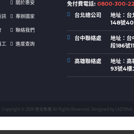
關於惠安
免付費電話:
0800-300-2
台北總公司
地址：
台
新訊
專辦國家
148號4
會
聯絡我們
台中聯絡處
地址：
台
員工
進度查詢
段186號1
高雄聯絡處
地址：
高
93號4樓
Copyright © 2026 惠安集團 All Rights Reserved.
Designed by LAZYWeb