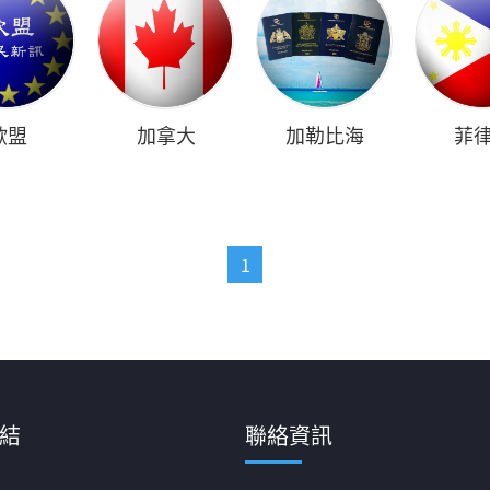
歐盟
加拿大
加勒比海
菲
1
結
聯絡資訊