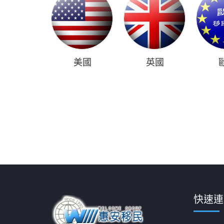
動！已擁600枚核彈頭…還在繼續擴張
台灣面臨「3危機」 《經濟學人》：美國可能放
棄台灣
不只美國反移民！經濟學人《2025全球大趨
勢》：打擊移民行動即將展開
科技業高管綠卡等了7年…川普勝選恐掀人才出走
美國
英國
潮 2國家成移民新選擇
陸指台胞證簽、入境、定居3大增長 學者：兩岸
緊張避險
快速連