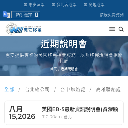
惠安留學
多比客遊學
嚮趣遊學
語系選擇
按我免費諮詢
送出
近期說明會
惠安提供專業的美國移民相關服務，以及移民說明會相關
資訊
首頁
近期說明會
全部
台北總公司
台中聯絡處
高雄聯絡處
八月
美國EB-5最新資訊說明會(資深顧
15,2026
10:00am, 台北
問解析)