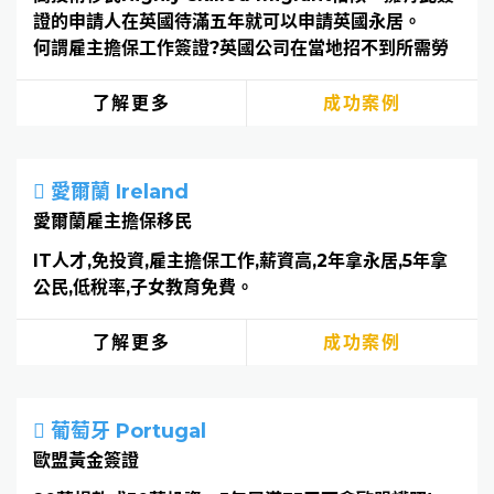
證的申請人在英國待滿五年就可以申請英國永居。
何謂雇主擔保工作簽證?英國公司在當地招不到所需勞
力，而不得不從海外招聘員工時，該公司需要為該外籍
員工提供擔保，以為該員工辦理工作簽證。英國政府官
了解更多
成功案例
方認可的有執照的公司或機構，為申請人在英國找到一
份對應的工作，就可以辦理英國工作簽證Skilled
Worker Visa。辦理英國工作簽證可以一次拿五年的
愛爾蘭 Ireland
簽證，配偶也可以拿工簽，孩子免費讀公立學校，五年
愛爾蘭雇主擔保移民
後可轉永居，是一條可靠的移民英國途徑。
IT人才,免投資,雇主擔保工作,薪資高,2年拿永居,5年拿
公民,低稅率,子女教育免費。
了解更多
成功案例
葡萄牙 Portugal
歐盟黃金簽證