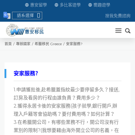
惠安留學
多比客遊學
嚮趣遊學
語系選擇
按我免費諮詢
送出
首頁
專辦國家
希臘移民 Greece
安家服務?
安家服務?
1.申請獲批後,赴希臘蓋指紋最少要停留多久？接送,
訂房及看房的行程由誰負責？費用多少？
2.獲得永居卡後的安家服務(孩子就學,銀行開戶,辦
理入戶籍等會協助嗎？要付費用嗎？如何計算？
3.在希臘開公司，有哪些業務不行，開公司沒有行
業別的限制?(我想要藉由海外開立公司的名義，在