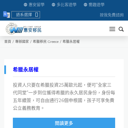
惠安留學
多比客遊學
嚮趣遊學
語系選擇
按我免費諮詢
送出
首頁
專辦國家
希臘移民 Greece
希臘永居權
希臘永居權
投資人只要在希臘投資25萬歐元起，便可”全家三
代同堂”一步到位獲得希臘的永久居民身份，身份每
五年續簽，可自由通行26個申根國，孩子可享免費
公立義務教育。
閱讀更多