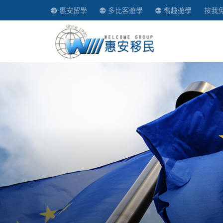
惠安留學
多比客遊學
嚮趣遊學
按我