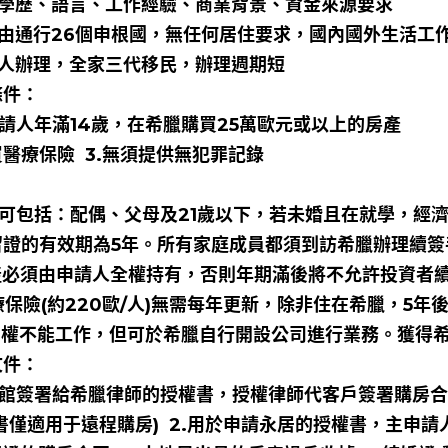
學歷、語言、工作經驗、商業背景、資金來源要求
由通行26個申根國，無任何居住要求，國內國外生活工
人辦理，全家三代移民，辦理週期短
條件：
申請人年滿14歲，在希臘購買25萬歐元或以上的房產
買醫療保險 3.無須提供無犯罪記錄
屬可包括：配偶、父母及21歲以下，若未婚且在就學，經
居留證的有效期為5年。所有家庭成員都須到訪希臘辦理續簽
房產必須由申請人全權持有，否則年期滿後將不允許投資者
療保險(約220歐/人)無需每年更新，除非住在希臘，5
永居權不能工作，但可於希臘自行開設公司進行業務。獲得
文件：
在使館簽署給希臘律師的授權書，授權律師代客戶簽署購房
書僅適用于遠程購房) 2.用於申請永居的授權書，主申