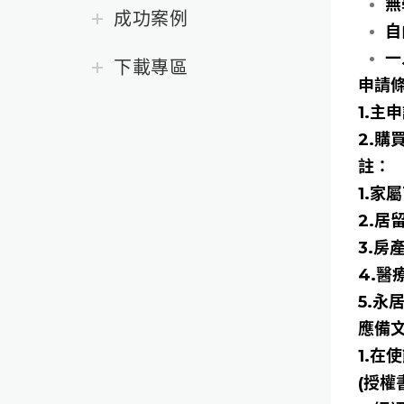
無
成功案例
自
一
下載專區
申請
1.主
2.購
註：
1.家
2.
3.
4.醫
5.
應備
1.
(授權