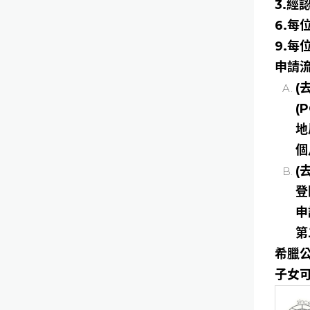
3.經
6.每
9.每
申請
(
(
地
個
(
登
申
第
希臘公
子女可