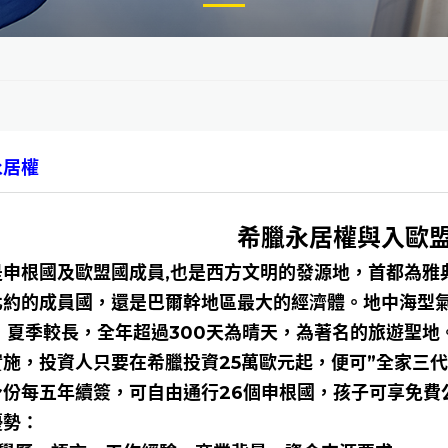
永居權
希臘永居權與入歐
是申根國及歐盟國成員,也是西方文明的發源地，首都為雅
約的成員國，還是巴爾幹地區最大的經濟體。地中海型氣候
，夏季較長，全年超過300天為晴天，為著名的旅遊聖地。
實施，投資人只要在希臘投資25萬歐元起，便可”全家三
身份每五年續簽，可自由通行26個申根國，孩子可享免費
優勢：