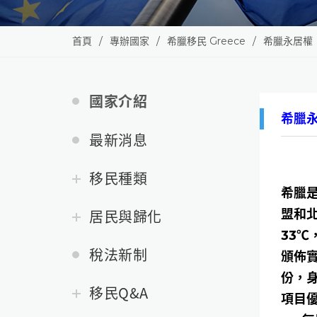
首頁
專辦國家
希臘移民 Greece
希臘永居權
國家介紹
希臘
最新消息
移民種類
希臘
居民與歸化
盟和北
33℃
稅法新制
頒佈
份，
移民Q&A
項目