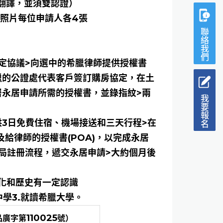
(翻譯，並須雙認證）
彩色照片每位申請人各4張
聯絡我們
預定協議>向選中的希臘律師提供授權書
希臘的公證處代表客戶簽訂購房協定，在土
署永居申請所需的授權書，並錄指紋>兩
我要報名
供3日免費住宿、機場接送和三天行程>在
給律師的授權書(POA)，以完成永居
地局註冊流程，遞交永居申請>大約個月後
、文化和歷史有一定認識
中學3.就讀希臘大學。
110025
品廣字第
號）