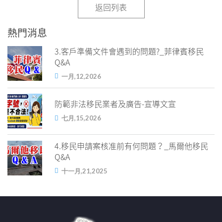
返回列表
熱門消息
3.客戶準備文件會遇到的問題?_菲律賓移民
Q&A
一月,12,2026
防範非法移民業者及廣告-宣導文宣
七月,15,2026
4.移民申請案核准前有何問題？_馬爾他移民
Q&A
十一月,21,2025