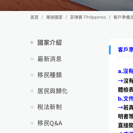
首頁
專辦國家
菲律賓 Philippines
客戶準備
國家介紹
客戶
最新消息
a.
移民種類
→
沒
居民與歸化
體檢
b.
稅法新制
→
若
明書
移民Q&A
直接