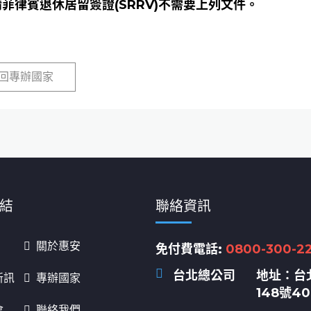
菲律賓退休居留簽證(SRRV)不需要上列文件。
回專辦國家
結
聯絡資訊
關於惠安
免付費電話:
0800-300-2
台北總公司
地址：
台
新訊
專辦國家
148號4
會
聯絡我們