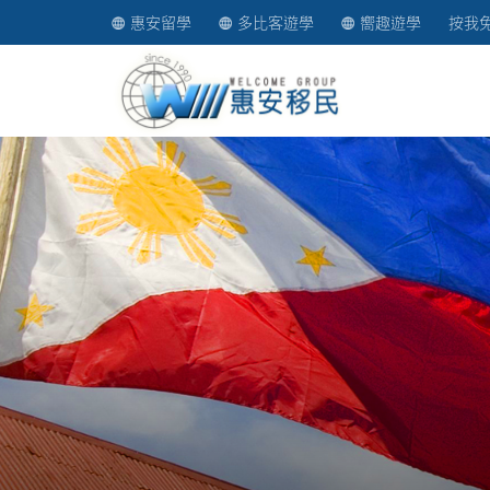
惠安留學
多比客遊學
嚮趣遊學
按我