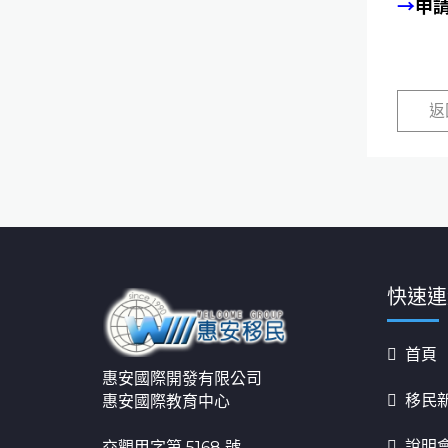
→
申請
返
快速連
首頁
惠安國際開發有限公司
移民
惠安國際教育中心
說明
交觀甲字第 5168 號