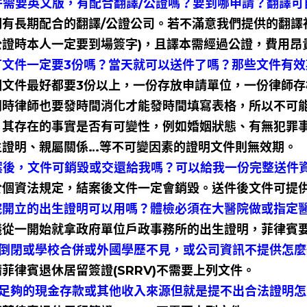
文件需要英文版，有配合翻譯/公證嗎？要到哪申請？翻譯可
們有長期配合的翻譯/公證公司。若不滿意我們提供的翻譯
公證時本人一定要到場簽字)，且譯本需經過公證，費用昂
所有文件一定要3份嗎？當天就可以送件了嗎？那些文件有效
個文件最好都要3份以上，一份存放申請單位，一份律師
同時律師也要發時間消化才能發時間填寫表格，所以不可
，其存在的事實是否有可變性，例如婚姻狀態、有無犯罪
生證明、親屬關係…等不可變因素的證明文件則無效期。
結案後，文件可銷毀或交還給我嗎？可以給我一份完整送件
於個資法規定，結案後文件一定會銷毀。送件後文件可提
醫院開立的出生證明可以用嗎？體檢必須在大醫院做或指定
議從一開始就拿政府單位戶政事務所的出生證明，菲律賓
機關倒閉或學校合併或外國學歷不見，或公司資訊不提供怎
菲律賓退休居留簽證(SRRV)不需要上列文件。
我有足夠的現金存款或其他收入來源但就是提不出合法證明