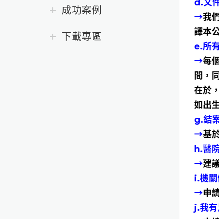
d.
成功案例
→
我
譯本
下載專區
e.
→
每
間，
在於
如出
g.
→
基
h.
→
建
i.
→
申請
j.