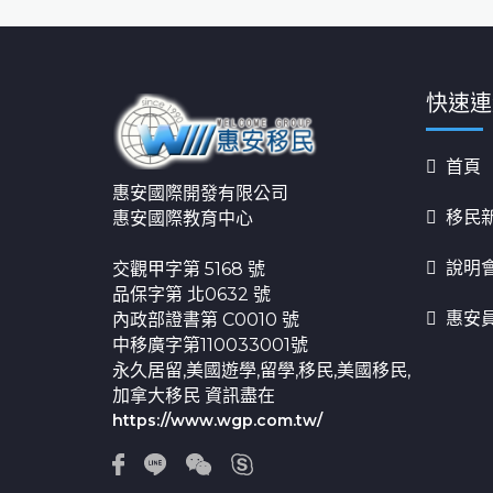
快速連
首頁
惠安國際開發有限公司
移民
惠安國際教育中心
說明
交觀甲字第 5168 號
品保字第 北0632 號
惠安
內政部證書第 C0010 號
中移廣字第110033001號
永久居留,美國遊學,留學,移民,美國移民,
加拿大移民 資訊盡在
https://www.wgp.com.tw/