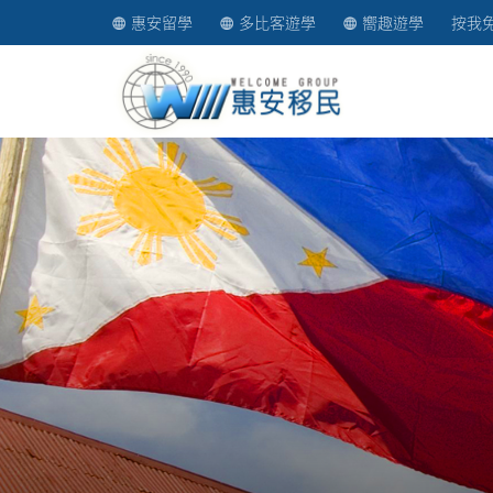
惠安留學
多比客遊學
嚮趣遊學
按我