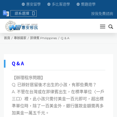
惠安留學
多比客遊學
嚮趣遊學
語系選擇
按我免費諮詢
送出
首頁
專辦國家
菲律賓 Philippines
Q & A
Q & A
【辦理程序問題】
Q. 已辦好居留後才出生的小孩，有那些費用？
A. 不管在台灣或在菲律賓出生，在標準單位〈一戶
三口〉裡，此小孩只需付美金一百元即可，超出標
準單位時，除了一百美金外，銀行匯款金額需再多
加美金一萬五千元。