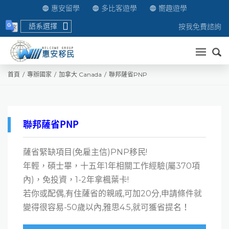
惠安留學
多比客遊學
嚮趣遊學
語系選擇
按我免費諮詢
送出
首頁
專辦國家
加拿大 Canada
聯邦薩省PNP
聯邦薩省PNP
薩省緊缺項目(免雇主信)PNP移民!
年輕，碩士畢，十五年1年相關工作經驗(屬370項
內)，免投資，1-2年拿楓葉卡!
若你或配偶,有住薩省的親戚,可加20分,申請條件就
變得很容易-50歲以內,雅思4.5,就可獲省提名！