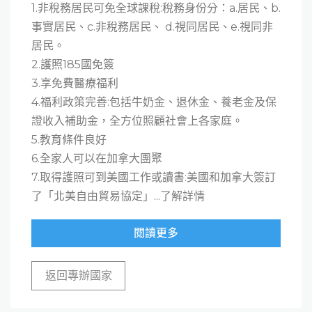
1.非稅務居民可免全球課稅:稅務身份分：a.居民、b.
事實居民、c.非稅務居民、 d.視同居民、e.視同非
居民。
2.護照185國免簽
3.享免費醫療福利
4.福利政策完善:包括牛奶金、退休金、養老金及保
證收入補助金，全方位照顧社會上各家庭。
5.教育條件良好
6.全家人可以在加拿大團聚
7.取得護照可到美國工作或讀書:美國和加拿大簽訂
了「北美自由貿易協定」...了解詳情
閱讀更多
返回專辦國家