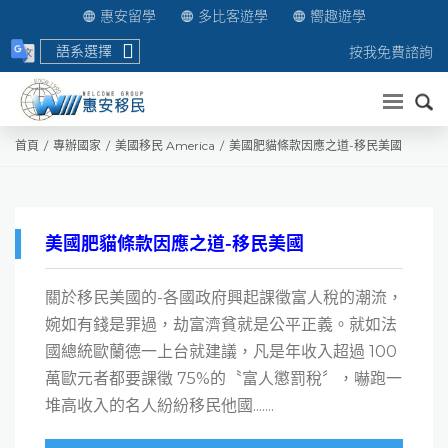
惠安留學
多比客遊學
嚮趣遊學
語系選擇
按我免費諮詢
送出
首頁
專辦國家
美國移民 America
美國肥貓條款因應之道-移民美國
美國肥貓條款因應之道-移民美國
關於移民美國的-各國政府興起課徵富人稅的潮流，
婉如有錢是罪過，劫富濟貧就是公平正義。就如法
國總統歐蘭德一上台就建議，凡是年收入超過 100
萬歐元者都要課徵 75%的〝富人懲罰稅〞，嚇跑一
堆高收入的名人紛紛移民他國.......