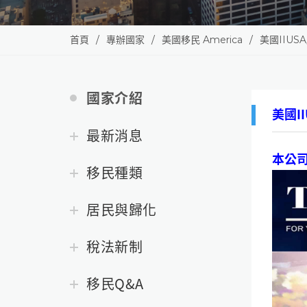
首頁
專辦國家
美國移民 America
美國IIUS
國家介紹
美國I
最新消息
本公司
移民種類
居民與歸化
稅法新制
移民Q&A