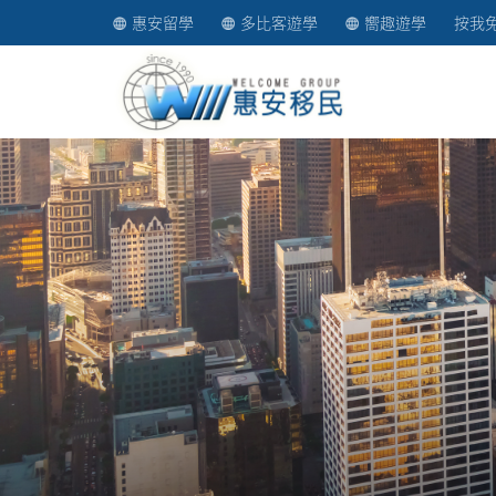
惠安留學
多比客遊學
嚮趣遊學
按我