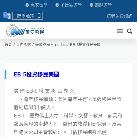
惠安留學
多比客遊學
嚮趣遊學
語系選擇
按我免費諮詢
送出
首頁
專辦國家
美國移民 America
EB-5投資移民美國
EB-5投資移民美國
美 國 EB-5 職 業 移 民 專 案
一、職業移民種類：美國每年共有14萬張移民簽證
發給這5類申請人。
EB-1：優秀傑出人才：科學、文藝、教育、商業和
體育各界的卓越人才、傑出的教授和研究員、及某
些跨國公司主管和經理。（佔移民總數比例