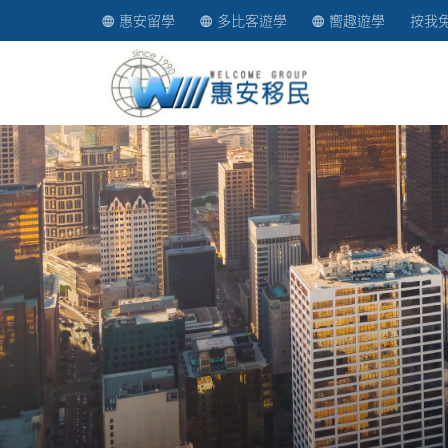
惠安留學
多比客遊學
嚮趣遊學
按我