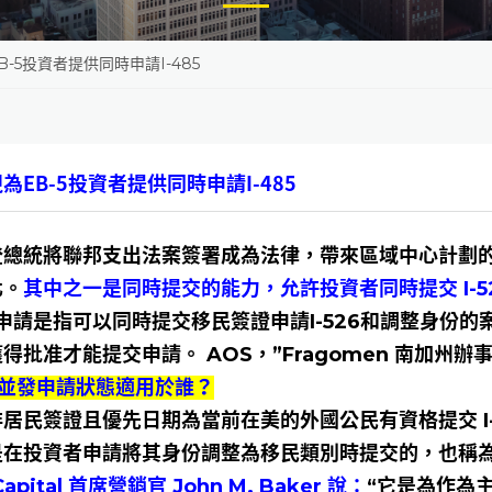
-5投資者提供同時申請I-485
為EB-5投資者提供同時申請I-485
登總統將聯邦支出法案簽署成為法律，帶來區域中心計劃
化。
其中之一是同時提交的能力，允許投資者同時提交 I-526 
申請是指可以同時提交移民簽證申請I-526和調整身份
得批准才能提交申請。 AOS，”Fragomen 南加州辦事處的
5 並發申請狀態適用於誰？
居民簽證且優先日期為當前在美的外國公民有資格提交 I-5
是在投資者申請將其身份調整為移民類別時提交的，也稱為
Capital 首席營銷官 John M. Baker 說：
“它是為作為