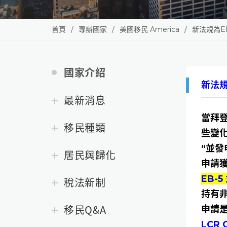
首頁
專辦國家
美國移民 America
新法規為EB
國家介紹
新法規
最新消息
當拜
移民種類
些變
“並發
居民與歸化
申請獲
EB-
稅法新制
持有非
移民Q&A
申請
LCR 