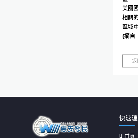
美國國
相關的
區域中
(摘自
返
快速連
首頁