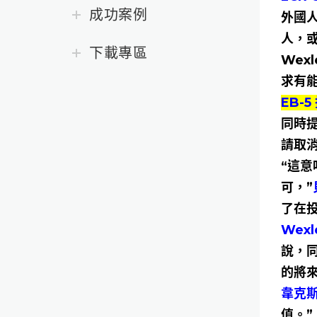
成功案例
外國人
人，或
下載專區
Wex
求有
EB-
同時提
請取消
“這
可，”
了在
Wexl
說，同
的將
韋克斯
值。”