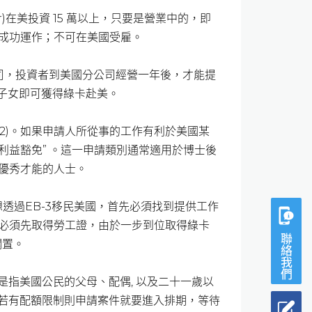
tor)在美投資 15 萬以上，只要是營業中的，即
成功運作；不可在美國受雇。
公司，投資者到美國分公司經營一年後，才能提
之子女即可獲得綠卡赴美。
2)。如果申請人所從事的工作有利於美國某
利益豁免” 。這一申請類別通常適用於博士後
優秀才能的人士。
透過EB-3移民美國，首先必須找到提供工作
必須先取得勞工證，由於一步到位取得綠卡
聯絡我們
擱置。
是指美國公民的父母、配偶, 以及二十一歲以
，若有配額限制則申請案件就要進入排期，等待