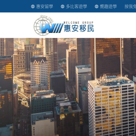
惠安留學
多比客遊學
嚮趣遊學
按我