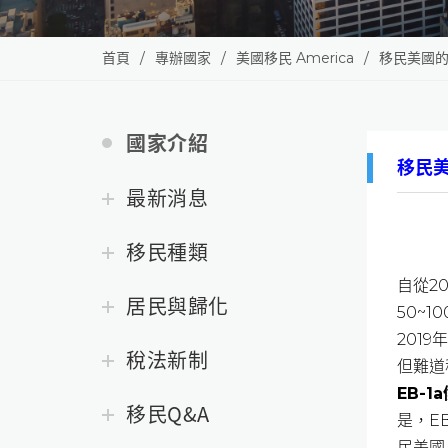
首頁
專辦國家
美國移民 America
移民美國
國家介紹
移民
最新消息
移民種類
自從2
居民與歸化
50~
201
稅法新制
但難道
EB-1a
移民Q&A
是，E
民美國