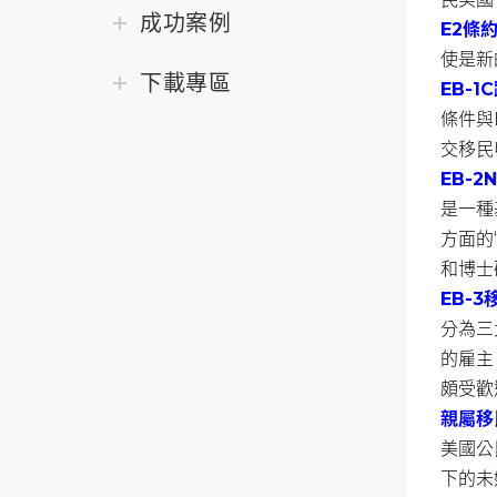
成功案例
E2
條
使是新
下載專區
EB-
條件與
交移民
EB-
是一種
方面的
和博士
EB-3
分為三
的雇主
頗受歡
親屬移
美國公
下的未