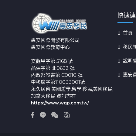
快速連
首頁
惠安國際開發有限公司
移民
惠安國際教育中心
說明
交觀甲字第 5168 號
品保字第 北0632 號
惠安
內政部證書第 C0010 號
中移廣字第110033001號
永久居留,美國遊學,留學,移民,美國移民,
加拿大移民 資訊盡在
https://www.wgp.com.tw/