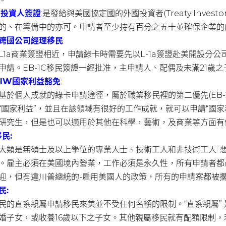
約投資人簽證
:
是發給與美國協定國的外國投資者(Treaty Inves
的、在籌備中的亦可。申請者至少持有百分之五十並確保企業的
1C跨國公司經理移民
:
L1a商業簽證相近，申請綠卡時需要先以L-1a簽證赴美開設分
申請。EB-1C移民簽證一經批准，主申請人、配偶及未滿21歲
2NIW國家利益豁免
:
基於個人成就的綠卡申請途徑，屬於職業移民裡的第二優先(EB-
“國家利益”，並且在該領域有很好的工作成就，就可以申請“國家
研究生，但是也可以適用於其他在科學，藝術，及商業等方面有
移民:
大類是無碩士及以上學位的專業人士、技術工人和非技術工人: 想
。雇主必須在美國境內營業，工作必須是永久性，所有申請者都
迎，但有違川普總統的-雇用美國人的政策，所有的申請案都被
民:
民的直系親屬申請移民來美並不受任何名額的限制。“直系親屬” 
婚子女，或收養16歲以下之子女。其他親屬移民就有配額限制